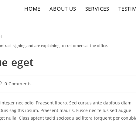
HOME
ABOUT US
SERVICES
TESTI
ntract signing and are explaining to customers at the office.
e eget
0 Comments
. Integer nec odio. Praesent libero. Sed cursus ante dapibus diam.
Duis sagittis ipsum. Praesent mauris. Fusce nec tellus sed augue
t nulla. Class aptent taciti sociosqu ad litora torquent per conubi