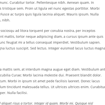
a nunc. Curabitur tortor. Pellentesque nibh. Aenean quam. In
 tristique sem. Proin ut ligula vel nunc egestas porttitor. Morbi
a. Fusce ac turpis quis ligula lacinia aliquet. Mauris ipsum. Nulla
, nibh.
 sociosqu ad litora torquent per conubia nostra, per inceptos
nt mattis, tortor neque adipiscing diam, a cursus ipsum ante quis
. Nunc feugiat mi a tellus consequat imperdiet. Vestibulum sapien.
na luctus suscipit. Sed lectus. Integer euismod lacus luctus magna
sa mattis sem, at interdum magna augue eget diam. Vestibulum an
cubilia Curae; Morbi lacinia molestie dui. Praesent blandit dolor.
m. Morbi in ipsum sit amet pede facilisis laoreet. Donec lacus
ulum tincidunt malesuada tellus. Ut ultrices ultrices enim. Curabitu
er. Nulla facilisi.
d aliquet risus a tortor. Integer id quam. Morbi mi. Quisque nisl