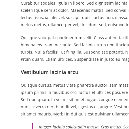
Curabitur sodales ligula in libero. Sed dignissim lacini
scelerisque sem at dolor. Maecenas mattis. Sed convallis
lectus risus, iaculis vel, suscipit quis, luctus non, mass
metus metus, ullamcorper vel, tincidunt sed, euismod in
Quisque volutpat condimentum velit. Class aptent taciti
himenaeos. Nam nec ante. Sed lacinia, urna non tincidu
turpis. Nulla facilisi. Ut fringilla. Suspendisse potenti
Proin quam. Etiam ultrices. Suspendisse in justo eu mag
Vestibulum lacinia arcu
Quisque cursus, metus vitae pharetra auctor, sem mas
ipsum primis in faucibus orci luctus et ultrices posuere 
Sed non quam. In vel mi sit amet augue congue elementu
nunc, viverra nec, blandit vel, egestas et, augue. Vestib
sit amet mauris. Morbi in dui quis est pulvinar ullamcorp
Integer lacinia sollicitudin massa. Cras metus. Se