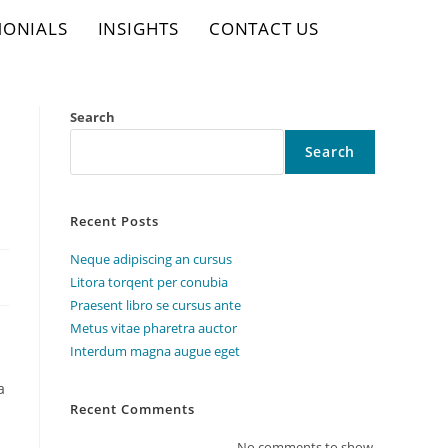
MONIALS
INSIGHTS
CONTACT US
Search
Search
Recent Posts
Neque adipiscing an cursus
Litora torqent per conubia
Praesent libro se cursus ante
Metus vitae pharetra auctor
Interdum magna augue eget
a
Recent Comments
No comments to show.